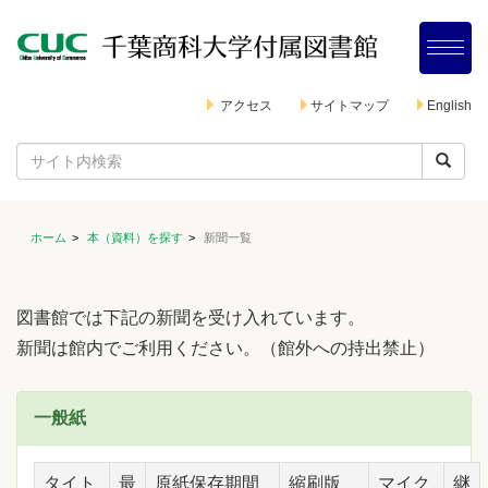
アクセス
サイトマップ
English
ホーム
本（資料）を探す
新聞一覧
図書館では下記の新聞を受け入れています。
新聞は館内でご利用ください。（館外への持出禁止）
一般紙
タイト
最
原紙保存期間
縮刷版
マイク
継