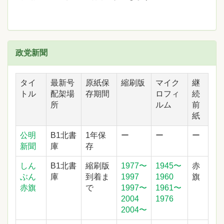
政党新聞
タイ
最新号
原紙保
縮刷版
マイク
継
トル
配架場
存期間
ロフィ
続
所
ルム
前
紙
公明
B1北書
1年保
ー
ー
ー
新聞
庫
存
しん
B1北書
縮刷版
1977〜
1945〜
赤
ぶん
庫
到着ま
1997
1960
旗
赤旗
で
1997〜
1961〜
2004
1976
2004〜