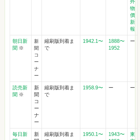
外
物
價
新
報
朝日新
縮刷版到着ま
1942.1〜
1888〜
ー
新
聞
※
で
1952
聞
コ
ー
ナ
ー
読売新
新
縮刷版到着ま
1958.9〜
ー
ー
聞
※
聞
で
コ
ー
ナ
ー
毎日新
新
縮刷版到着ま
1950.1〜
1943〜
東