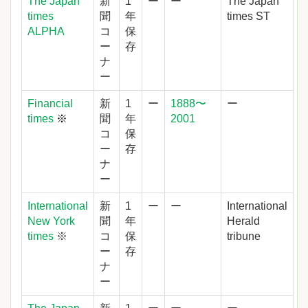
The Japan
新
1
ー
ー
The Japan
times
聞
年
times ST
ALPHA
コ
保
ー
存
ナ
ー
Financial
新
1
ー
1888〜
ー
times
※
聞
年
2001
コ
保
ー
存
ナ
ー
International
新
1
ー
ー
International
New York
聞
年
Herald
times
※
コ
保
tribune
ー
存
ナ
ー