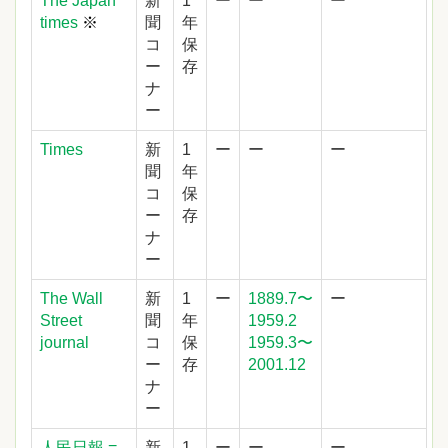
The Japan
新
1
ー
ー
ー
times
※
聞
年
コ
保
ー
存
ナ
ー
Times
新
1
ー
ー
ー
聞
年
コ
保
ー
存
ナ
ー
The Wall
新
1
ー
1889.7〜
ー
Street
聞
年
1959.2
journal
コ
保
1959.3〜
ー
存
2001.12
ナ
ー
人民日報 =
新
1
ー
ー
ー