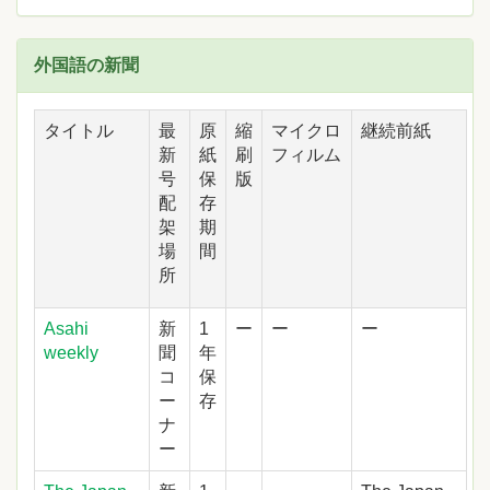
外国語の新聞
タイトル
最
原
縮
マイクロ
継続前紙
新
紙
刷
フィルム
号
保
版
配
存
架
期
場
間
所
Asahi
新
1
ー
ー
ー
weekly
聞
年
コ
保
ー
存
ナ
ー