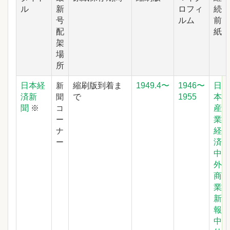
ル
新
ロフィ
続
号
ルム
前
配
紙
架
場
所
日本経
縮刷版到着ま
1949.4〜
1946〜
日
新
済新
で
1955
本
聞
聞
※
産
コ
業
ー
経
ナ
済
ー
中
外
商
業
新
報
中