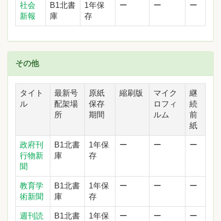
社会
B1北書
1年保
ー
ー
ー
新報
庫
存
その他
タイト
最新号
原紙
縮刷版
マイク
継
ル
配架場
保存
ロフィ
続
所
期間
ルム
前
紙
政府刊
B1北書
1年保
ー
ー
ー
行物新
庫
存
聞
教育学
B1北書
1年保
ー
ー
ー
術新聞
庫
存
週刊読
B1北書
1年保
ー
ー
ー