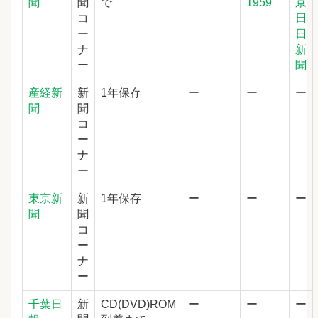
聞
聞
で
1959
京
コ
日
ー
日
ナ
新
ー
聞
産経新
新
1年保存
ー
ー
ー
聞
聞
コ
ー
ナ
ー
東京新
新
1年保存
ー
ー
ー
聞
聞
コ
ー
ナ
ー
千葉日
新
CD(DVD)ROM
ー
ー
ー