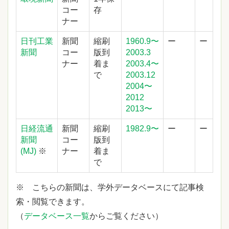
コー
存
ナー
日刊工業
新聞
縮刷
1960.9〜
ー
ー
新聞
コー
版到
2003.3
ナー
着ま
2003.4〜
で
2003.12
2004〜
2012
2013〜
日経流通
新聞
縮刷
1982.9〜
ー
ー
新聞
コー
版到
(MJ)
※
ナー
着ま
で
※ こちらの新聞は、学外データベースにて記事検
索・閲覧できます。
（
データベース一覧
からご覧ください）