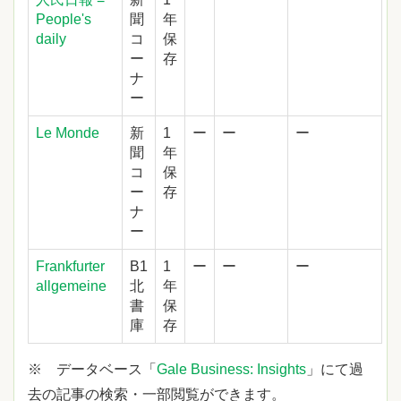
People's
聞
年
daily
コ
保
ー
存
ナ
ー
Le Monde
新
1
ー
ー
ー
聞
年
コ
保
ー
存
ナ
ー
Frankfurter
B1
1
ー
ー
ー
allgemeine
北
年
書
保
庫
存
※ データベース「
Gale Business: Insights
」にて過
去の記事の検索・一部閲覧ができます。