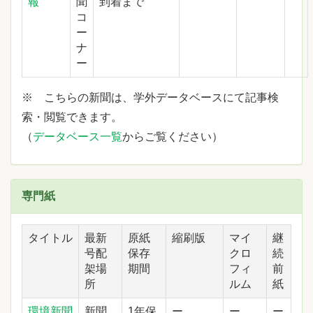
報
聞
到着まで
コ
ー
ナ
ー
※ こちらの新聞は、学外データベースにて記事検
索・閲覧できます。
（
データベース一覧
からご覧ください）
専門紙
タイトル
最新
原紙
縮刷版
マイ
継
号配
保存
クロ
続
架場
期間
フィ
前
所
ルム
紙
環境新聞
新聞
1年保
ー
ー
ー