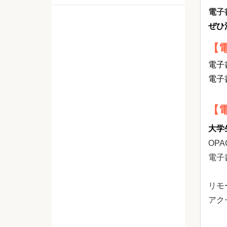
電子
ぜひ
【
電子
電子
【
大学
OP
電子
リモ
アク